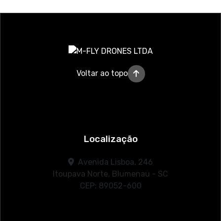
Voltar ao topo
Localização
Avenida Lisboa, 246
Itoupava Norte, Blumenau - SC
CEP: 89052-600