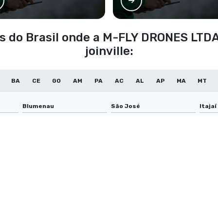
ões do Brasil onde a M-FLY DRONES LTD
joinville:
BA
CE
GO
AM
PA
AC
AL
AP
MA
MT
Blumenau
São José
Itajaí
Jaraguá do Sul
Lages
Brus
Navegantes
São Bento do Sul
Concó
Rio do Sul
Gaspar
Arar
Mafra
Canoinhas
São F
Guaramirim
Timbó
Barra
Curitibanos
Rio Negrinho
Camp