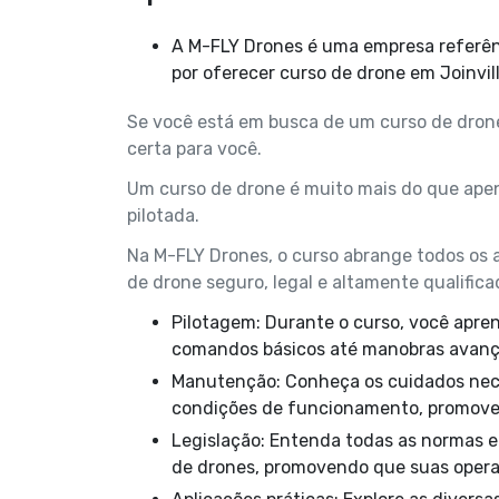
A M-FLY Drones é uma empresa referência no ramo de Tecnologia com Drones, que se destaca
por oferecer curso de drone em Joinvil
Se você está em busca de um curso de drone
certa para você.
Um curso de drone é muito mais do que ape
pilotada.
Na M-FLY Drones, o curso abrange todos os 
de drone seguro, legal e altamente qualifica
Pilotagem: Durante o curso, você aprenderá as técnicas de pilotagem de drones, desde os
comandos básicos até manobras avança
Manutenção: Conheça os cuidados necessários para manter seu equipamento em perfeitas
condições de funcionamento, promovend
Legislação: Entenda todas as normas e regulamentações da ANAC, DECEA e ANATEL para voos
de drones, promovendo que suas opera