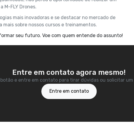
a M-FLY Drones.
logias mais inovadoras e se destacar no mercado de
 mais sobre nossos cursos e treinamentos.
nsformar seu futuro. Voe com quem entende do assunto!
Entre em contato agora mesmo!
 botão e entre em contato para tirar dúvidas ou solicitar u
Entre em contato