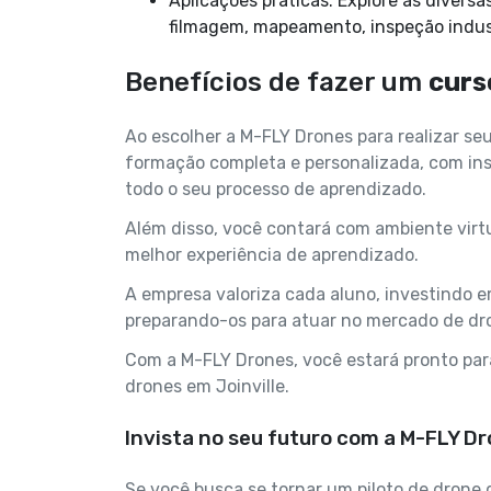
Aplicações práticas: Explore as diversas aplicações práticas dos drones, como fotografia,
filmagem, mapeamento, inspeção indust
Benefícios de fazer um
curs
Ao escolher a M-FLY Drones para realizar se
formação completa e personalizada, com in
todo o seu processo de aprendizado.
Além disso, você contará com ambiente virt
melhor experiência de aprendizado.
A empresa valoriza cada aluno, investindo e
preparando-os para atuar no mercado de dr
Com a M-FLY Drones, você estará pronto pa
drones em Joinville.
Invista no seu futuro com a M-FLY D
Se você busca se tornar um piloto de drone 