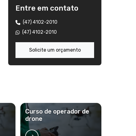
Drones para empresas
Entre em contato
Drones para energia solar
(47) 4102-2010
Drones para engenharia
(47) 4102-2010
Drones para fiscalização de obras
Solicite um orçamento
Drones para indústria
Drones para inspeção industrial
Drones para mineração
Drones para prefeituras
Curso de operador de
Drones profissionais dji
drone
Empresa de drones em santa catarina