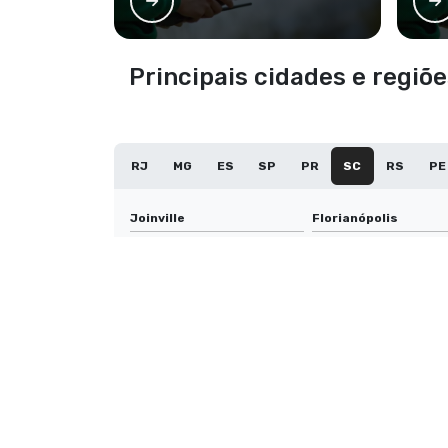
Principais cidades e regi
RJ
MG
ES
SP
PR
SC
RS
PE
Joinville
Florianópolis
Palhoça
Criciúma
Tubarão
Camboriú
Itapema
Caçador
Içara
Videira
Xanxerê
Tijucas
São Miguel do Oeste
Laguna