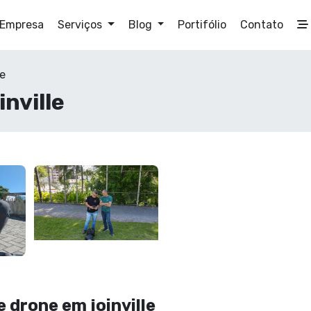
Empresa
Serviços
Blog
Portifólio
Contato
le
nville
e drone em joinville