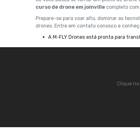
curso de drone em joinville
completo com 
Prepare-se para voar alto, dominar as tecno
drones. Entre em contato conosco e conheça
A M-FLY Drones está pronta para tra
Clique no