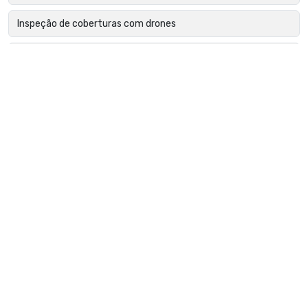
Inspeção de coberturas com drones
Inspeção de edifícios com drones
Inspeção de estruturas metálicas com drone
Inspeção de fachadas com drone
Inspeção de falhas em módulos fotovoltaicos
Inspeção de fissuras com drones
Inspeção de isoladores com drones
Inspeção de linhas de transmissão com drone
Inspeção de obras com drone