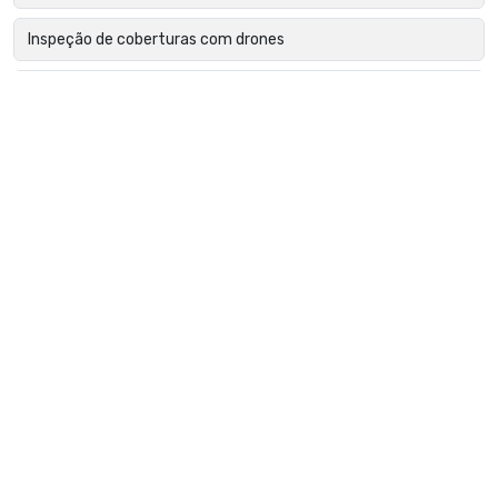
Inspeção de coberturas com drones
Inspeção de edifícios com drones
Inspeção de estruturas metálicas com drone
Inspeção de fachadas com drone
Inspeção de falhas em módulos fotovoltaicos
Inspeção de fissuras com drones
Inspeção de isoladores com drones
Inspeção de linhas de transmissão com drone
Inspeção de obras com drone