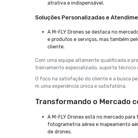
atrativa e indispensável.
Soluções Personalizadas e Atendime
A M-FLY Drones se destaca no mercado não apenas pela qualidade de seu fotogrametria aérea
e produtos e serviços, mas também pe
cliente.
Com uma equipe altamente qualificada e pre
treinamento especializado, suporte técnico 
O foco na satisfação do cliente e a busca p
m uma experiência única e satisfatória.
Transformando o Mercado c
A M-FLY Drones está no mercado para transformar a maneira como as empresas lidam com
fotogrametria aérea e mapeamento aére
de drones.