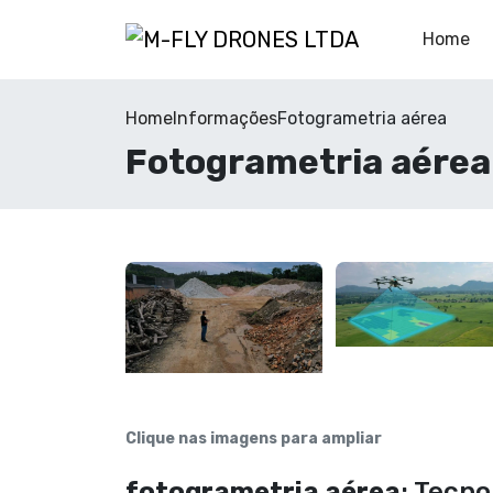
Home
Home
Informações
Fotogrametria aérea
Fotogrametria aérea
Clique nas imagens para ampliar
fotogrametria aérea
: Tecn