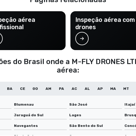
peção aérea
Inspeção aérea com
fissional
drones
giões do Brasil onde a M-FLY DRONES L
aérea:
BA
CE
GO
AM
PA
AC
AL
AP
MA
MT
Blumenau
São José
Itajaí
Jaraguá do Sul
Lages
Brus
Navegantes
São Bento do Sul
Concó