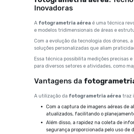
Inovadoras
A
fotogrametria aérea
é uma técnica revo
e modelos tridimensionais de áreas e estrut
Com a evolução da tecnologia dos drones, a
soluções personalizadas que aliam praticidad
Essa técnica possibilita medições precisas 
para diversos setores e atividades, como ma
Vantagens da
fotogrametri
A utilização da
fotogrametria aérea
traz 
Com a captura de imagens aéreas de alta resolução, é possível obter dados precisos e
atualizados, facilitando o planejamen
Além disso, a rapidez na coleta de informações, a redução de custos operacionais e a
segurança proporcionada pelo uso de 