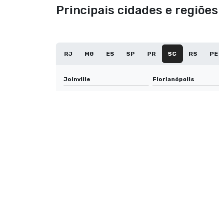
Principais cidades e regiõ
RJ
MG
ES
SP
PR
SC
RS
PE
Joinville
Florianópolis
Palhoça
Criciúma
Tubarão
Camboriú
Itapema
Caçador
Içara
Videira
Xanxerê
Tijucas
São Miguel do Oeste
Laguna
Braço do Norte
Penha
Forquilhinha
Itapoá