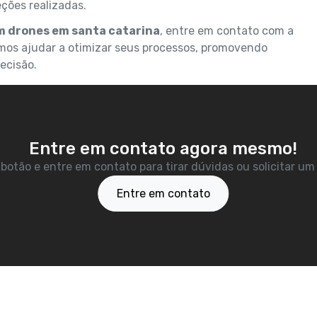
eções realizadas.
m drones em santa catarina
, entre em contato com a
mos ajudar a otimizar seus processos, promovendo
ecisão.
Entre em contato agora mesmo!
 botão e entre em contato para tirar dúvidas ou solicitar u
Entre em contato