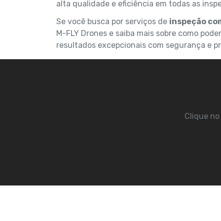
alta qualidade e eficiência em todas as insp
Se você busca por serviços de
inspeção co
M-FLY Drones e saiba mais sobre como pode
resultados excepcionais com segurança e pr
Clique no