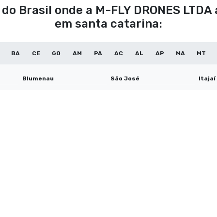
es do Brasil onde a M-FLY DRONES LTDA
em santa catarina:
BA
CE
GO
AM
PA
AC
AL
AP
MA
MT
Blumenau
São José
Itajaí
Jaraguá do Sul
Lages
Brus
Navegantes
São Bento do Sul
Concó
Rio do Sul
Gaspar
Arar
Mafra
Canoinhas
São F
Guaramirim
Timbó
Barra
Curitibanos
Rio Negrinho
Camp
Fraiburgo
Porto União
São J
Joaçaba
Sombrio
Garo