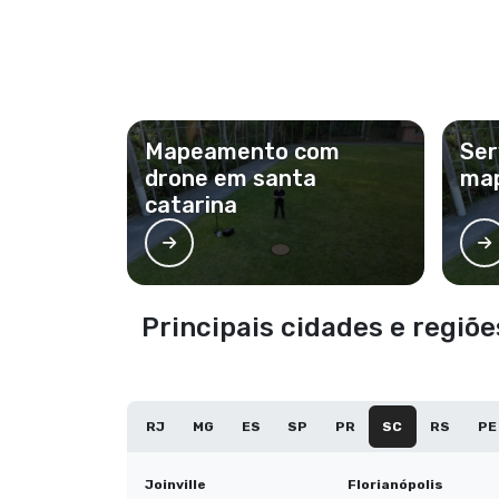
Mapeamento com
Ser
drone em santa
ma
catarina
Principais cidades e regi
RJ
MG
ES
SP
PR
SC
RS
PE
Joinville
Florianópolis