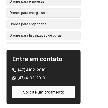
Drones para empresas
Drones para energia solar
Drones para engenharia
Drones para fiscalização de obras
Drones para indústria
Entre em contato
Drones para inspeção industrial
Drones para mineração
(47) 4102-2010
(47) 4102-2010
Drones para prefeituras
Solicite um orçamento
Drones profissionais dji
Empresa de drones em santa catarina