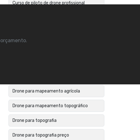
Curso de piloto de drone profissional
Curso profissional de drones
Cálculo de volume com drone
m orçamento.
Cálculo de volumes em obras
Drone para aerofotogrametria
Drone para mapeamento
Drone para mapeamento agrícola
Drone para mapeamento topográfico
Drone para topografia
Drone para topografia preço