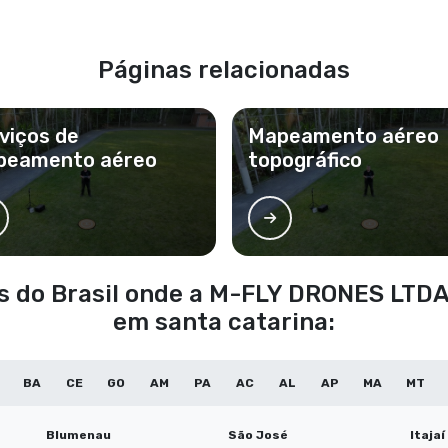
Páginas relacionadas
viços de
Mapeamento aéreo
peamento aéreo
topográfico
ões do Brasil onde a M-FLY DRONES LT
em santa catarina:
BA
CE
GO
AM
PA
AC
AL
AP
MA
MT
Blumenau
São José
Itajaí