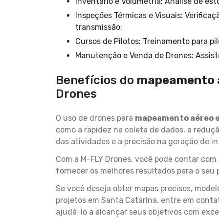
Inventário e Volumetria: Análise de es
Inspeções Térmicas e Visuais: Verificação de estruturas, fachadas, usinas solares e linhas de
transmissão;
Cursos de Pilotos: Treinamento para pi
Manutenção e Venda de Drones: Assist
Benefícios do
mapeamento a
Drones
O uso de drones para
mapeamento aéreo e
como a rapidez na coleta de dados, a reduçã
das atividades e a precisão na geração de i
Com a M-FLY Drones, você pode contar com 
fornecer os melhores resultados para o seu p
Se você deseja obter mapas precisos, model
projetos em Santa Catarina, entre em cont
ajudá-lo a alcançar seus objetivos com exce