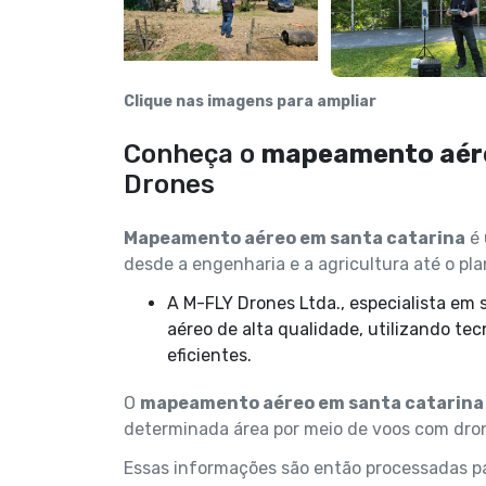
Clique nas imagens para ampliar
Conheça o
mapeamento aére
Drones
Mapeamento aéreo em santa catarina
é 
desde a engenharia e a agricultura até o p
A M-FLY Drones Ltda., especialista em soluções com drones, oferece serviços de mapeamento
aéreo de alta qualidade, utilizando te
eficientes.
O
mapeamento aéreo em santa catarina
determinada área por meio de voos com dro
Essas informações são então processadas p