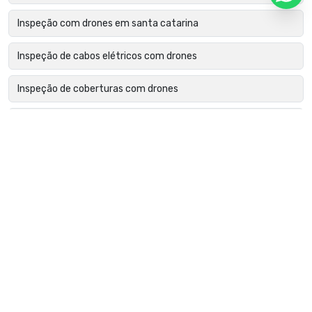
Inspeção com drones em santa catarina
Inspeção de cabos elétricos com drones
Inspeção de coberturas com drones
Inspeção de edifícios com drones
Inspeção de estruturas metálicas com drone
Inspeção de fachadas com drone
Inspeção de falhas em módulos fotovoltaicos
Inspeção de fissuras com drones
Inspeção de isoladores com drones