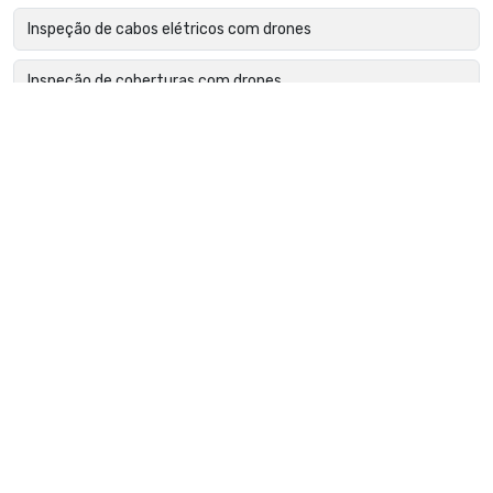
Inspeção de cabos elétricos com drones
Inspeção de coberturas com drones
Inspeção de edifícios com drones
Inspeção de estruturas metálicas com drone
Inspeção de fachadas com drone
Inspeção de falhas em módulos fotovoltaicos
Inspeção de fissuras com drones
Inspeção de isoladores com drones
Inspeção de linhas de transmissão com drone